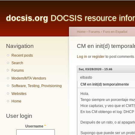
Main menu
Sk
ma
docsis.org
DOCSIS resource inform
co
Home
›
Forums
›
Foro en Español
Navigation
You are here
CM en init(d) tempora
Recent posts
Log in
or
register
to post comments
Search
Sat, 03/28/2020 - 15:46
Forums
elbasto
Modem/MTA Vendors
CM en init(d) temporalmente
Software, Testing, Provisioning
Websites
Hola.
Tengo siempre un porcentaje muy 
Home
Hice capturas, y veo que el CMTS 
En los CM obtengo el log: DHCP F
User login
Después de un rato, o al apagarl
Username
*
Supongo que puede ser un probl