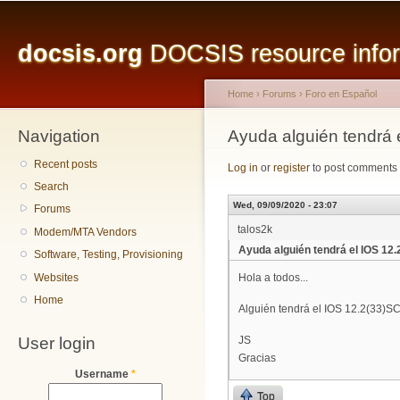
Main menu
Sk
ma
docsis.org
DOCSIS resource inform
co
Home
›
Forums
›
Foro en Español
Navigation
You are here
Ayuda alguién tendrá 
Recent posts
Log in
or
register
to post comments
Search
Wed, 09/09/2020 - 23:07
Forums
talos2k
Modem/MTA Vendors
Ayuda alguién tendrá el IOS 12
Software, Testing, Provisioning
Websites
Hola a todos...
Home
Alguién tendrá el IOS 12.2(33)S
User login
JS
Gracias
Username
*
Top